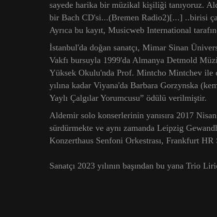
sayede harika bir müzikal kişiliği tanıyoruz. A
bir Bach CD'si...(Bremen Radio2)[...] ..birisi çal
Ayrıca bu kayıt, Musicweb International tarafınd
İstanbul'da doğan sanatçı, Mimar Sinan Üniversi
Vakfı bursuyla 1999'da Almanya Detmold Müzik
Yüksek Okulu'nda Prof. Mintcho Mintchev ile d
yılına kadar Viyana'da Barbara Gorzynska (kema
Yaylı Çalgılar Yorumcusu” ödülü verilmiştir.
Aldemir solo konserlerinin yanısıra 2017 Nisan
sürdürmekte ve aynı zamanda Leipzig Gewandhau
Konzerthaus Senfoni Orkestrası, Frankfurt HR S
Sanatçı 2023 yılının başından bu yana Trio Lir