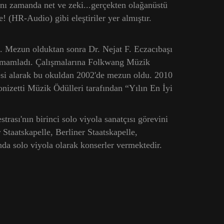
nı zamanda net ve zeki...gerçekten olağanüstü
e! (HR-Audio) gibi eleştiriler yer almıştır.
ı. Mezun olduktan sonra Dr. Nejat F. Eczacıbaşı
tamamladı. Çalışmalarına Folkwang Müzik
esi alarak bu okuldan 2002'de mezun oldu. 2010
nizetti Müzik Ödülleri tarafından “Yılın En İyi
sı'nın birinci solo viyola sanatçısı görevini
taatskapelle, Berliner Staatskapelle,
da solo viyola olarak konserler vermektedir.