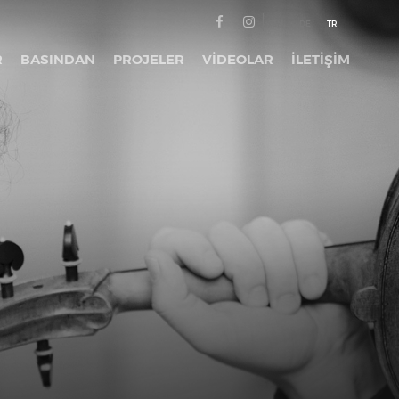
EN
DE
TR
R
BASINDAN
PROJELER
VİDEOLAR
İLETİŞİM