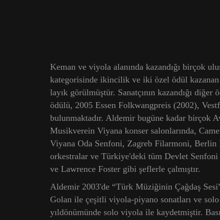
Keman ve viyola alanında kazandığı birçok ulus
kategorisinde ikincilik ve iki özel ödül kazan
layık görülmüştür. Sanatçının kazandığı diğer 
ödülü, 2005 Essen Folkwangpreis (2002), Vestf
bulunmaktadır. Aldemir bugüne kadar birçok Av
Musikverein Viyana konser salonlarında, Camer
Viyana Oda Senfoni, Zagreb Filarmoni, Berlin 
orkestralar ve Türkiye'deki tüm Devlet Senfoni
ve Lawrence Foster gibi şeflerle çalmıştır.
Aldemir 2003'de “Türk Müziğinin Çağdaş 
Golan ile çeşitli viyola-piyano sonatları ve so
yıldönümünde solo viyola ile kaydetmiştir. Ba