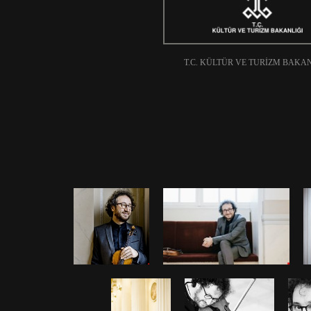
T.C. KÜLTÜR VE TURIZM BAKA