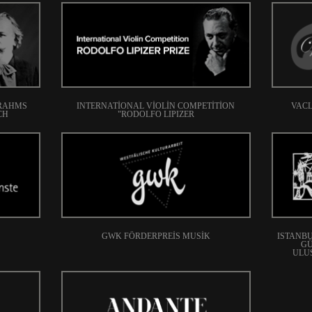
BRAHMS
INTERNATIONAL VIOLIN COMPETITION
VACL
CH
"RODOLFO LIPIZER
GWK FÖRDERPREIS MUSIK
ISTANBU
GÜ
ULU