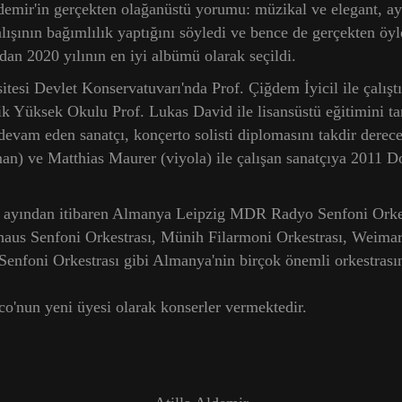
ldemir'in gerçekten olağanüstü yorumu: müzikal ve elegant, ay
ışının bağımlılık yaptığını söyledi ve bence de gerçekten öyl
an 2020 yılının en iyi albümü olarak seçildi.
tesi Devlet Konservatuvarı'nda Prof. Çiğdem İyicil ile çalışt
 Yüksek Okulu Prof. Lukas David ile lisansüstü eğitimini 
evam eden sanatçı, konçerto solisti diplomasını takdir derec
n) ve Matthias Maurer (viyola) ile çalışan sanatçıya 2011 Do
 ayından itibaren Almanya Leipzig MDR Radyo Senfoni Orkestra
s Senfoni Orkestrası, Münih Filarmoni Orkestrası, Weimar S
enfoni Orkestrası gibi Almanya'nin birçok önemli orkestrasın
ico'nun yeni üyesi olarak konserler vermektedir.