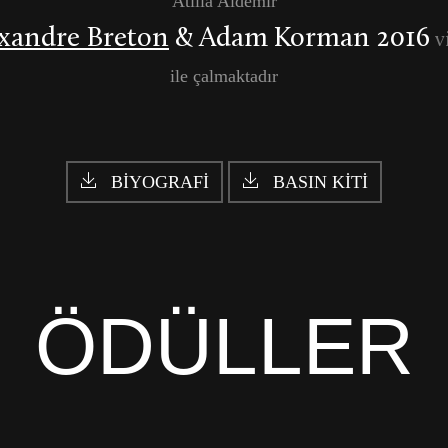
Atilla Aldemir
xandre Breton
& Adam Korman 2016
v
ile çalmaktadır
BİYOGRAFİ
BASIN KİTİ
ÖDÜLLER