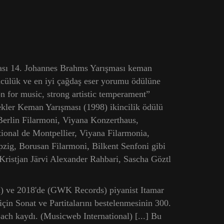
arası 14. Johannes Brahms Yarışması keman
üncülük ve en iyi çağdaş eser yorumu ödülüne
n for music, strong artistic temperament”
kler Keman Yarışması (1998) ikincilik ödülü
Berlin Filarmoni, Viyana Konzerthaus,
ional de Montpellier, Viyana Filarmonia,
zig, Borusan Filarmoni, Bilkent Senfoni gibi
Kristjan Järvi Alexander Rahbari, Sascha Göztl
on) ve 2018'de (GWK Records) piyanist Itamar
için Sonat ve Partitalarını bestelenmesinin 300.
 Bach kaydı. (Musicweb International) [...] Bu