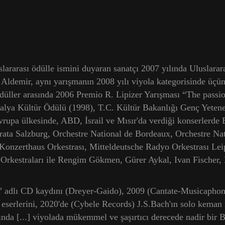
lararası ödülle ismini duyaran sanatçı 2007 yılında Uluslar
an Aldemir, aynı yarışmanın 2008 yılı viyola kategorisinde üç
ödüller arasında 2006 Premio R. Lipizer Yarışması “The passio
alya Kültür Ödülü (1998), T.C. Kültür Bakanlığı Genç Yetene
rupa ülkesinde, ABD, İsrail ve Mısır'da verdiği konserlerde 
ata Salzburg, Orchestre National de Bordeaux, Orchestre Nat
Konzerthaus Orkestrası, Mitteldeutsche Radyo Orkestrası Leip
 Orkestraları ile Rengim Gökmen, Gürer Aykal, Ivan Fischer, 
Sesi” adlı CD kaydını (Dreyer-Gaido), 2009 (Cantate-Musicaph
lo eserlerini, 2020'de (Cybele Records) J.S.Bach'ın solo keman 
sında [...] viyolada mükemmel ve şaşırtıcı derecede nadir bir